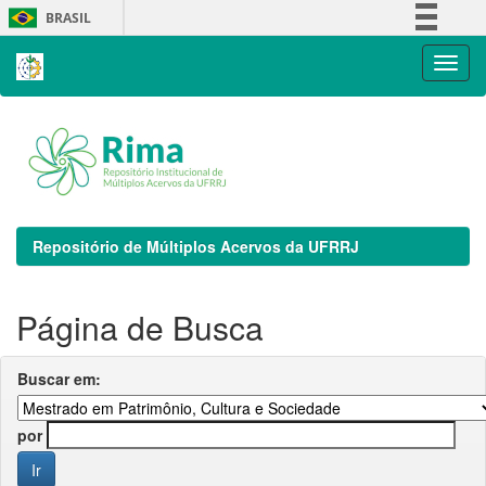
Skip
BRASIL
navigation
Simplifique!
Comunica BR
Participe
Acesso à informação
Legislação
Canais
Repositório de Múltiplos Acervos da UFRRJ
Página de Busca
Buscar em:
por