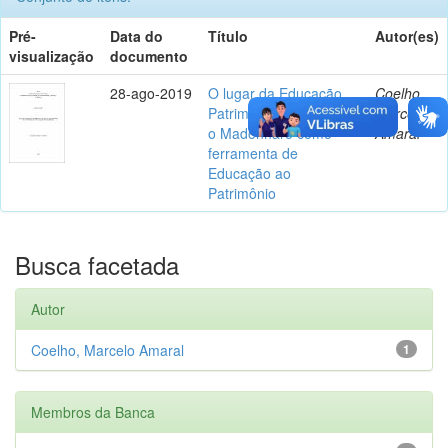
Pré-
Data do
Título
Autor(es)
visualização
documento
28-ago-2019
O lugar da Educação
Coelho,
Patrimonial na escola:
Marcelo
o Madonnaro como
Amaral
ferramenta de
Educação ao
Patrimônio
Busca facetada
Autor
Coelho, Marcelo Amaral
1
Membros da Banca