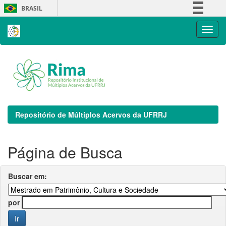
Skip
BRASIL
navigation
Simplifique!
Comunica BR
Participe
Acesso à informação
Legislação
Canais
Repositório de Múltiplos Acervos da UFRRJ
Página de Busca
Buscar em:
por