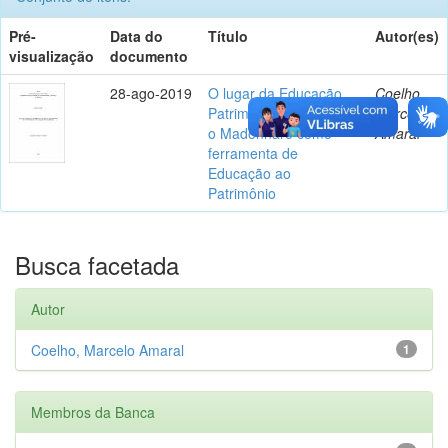
Pré-
Data do
Título
Autor(es)
visualização
documento
28-ago-2019
O lugar da Educação
Coelho,
Patrimonial na escola:
Marcelo
o Madonnaro como
Amaral
ferramenta de
Educação ao
Patrimônio
Busca facetada
Autor
Coelho, Marcelo Amaral
1
Membros da Banca