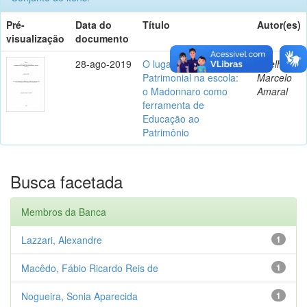
Pré-
Data do
Título
Autor(es)
visualização
documento
28-ago-2019
O lugar da Educação
Coelho,
Patrimonial na escola:
Marcelo
o Madonnaro como
Amaral
ferramenta de
Educação ao
Patrimônio
Busca facetada
Membros da Banca
Lazzari, Alexandre
1
Macêdo, Fábio Ricardo Reis de
1
Nogueira, Sonia Aparecida
1