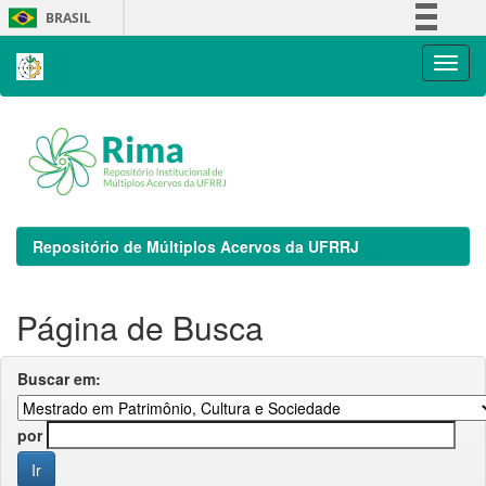
Skip
BRASIL
navigation
Simplifique!
Comunica BR
Participe
Acesso à informação
Legislação
Canais
Repositório de Múltiplos Acervos da UFRRJ
Página de Busca
Buscar em:
por