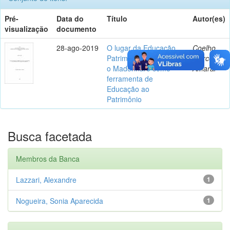
Pré-
Data do
Título
Autor(es)
visualização
documento
28-ago-2019
O lugar da Educação
Coelho,
Patrimonial na escola:
Marcelo
o Madonnaro como
Amaral
ferramenta de
Educação ao
Patrimônio
Busca facetada
Membros da Banca
Lazzari, Alexandre
1
Nogueira, Sonia Aparecida
1