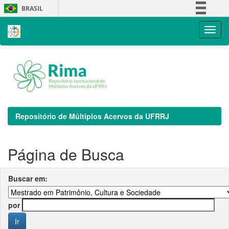
Skip
BRASIL
navigation
Simplifique!
Comunica BR
Participe
Acesso à informação
Legislação
Canais
Repositório de Múltiplos Acervos da UFRRJ
Página de Busca
Buscar em:
por