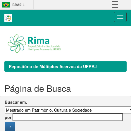
Skip
BRASIL
navigation
Simplifique!
Comunica BR
Participe
Acesso à informação
Legislação
Canais
Repositório de Múltiplos Acervos da UFRRJ
Página de Busca
Buscar em:
por