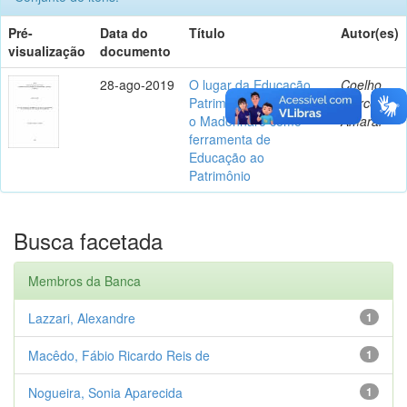
Pré-
Data do
Título
Autor(es)
visualização
documento
28-ago-2019
O lugar da Educação
Coelho,
Patrimonial na escola:
Marcelo
o Madonnaro como
Amaral
ferramenta de
Educação ao
Patrimônio
Busca facetada
Membros da Banca
Lazzari, Alexandre
1
Macêdo, Fábio Ricardo Reis de
1
Nogueira, Sonia Aparecida
1