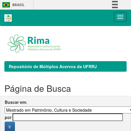
Skip
BRASIL
navigation
Simplifique!
Comunica BR
Participe
Acesso à informação
Legislação
Canais
Repositório de Múltiplos Acervos da UFRRJ
Página de Busca
Buscar em:
por