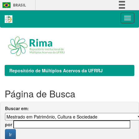
Skip
BRASIL
navigation
Simplifique!
Comunica BR
Participe
Acesso à informação
Legislação
Canais
Repositório de Múltiplos Acervos da UFRRJ
Página de Busca
Buscar em:
por