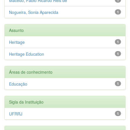
Macêdo, Fábio Ricardo Reis de
Nogueira, Sonia Aparecida
1
Assunto
Heritage
1
Heritage Education
1
Áreas de conhecimento
Educação
1
Sigla da Instituição
UFRRJ
1