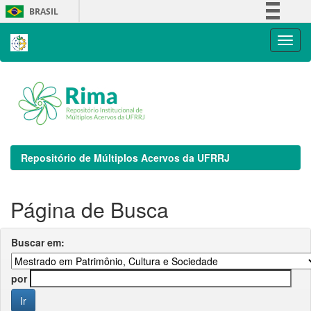
Skip
BRASIL
navigation
Simplifique!
Comunica BR
Participe
Acesso à informação
Legislação
Canais
Repositório de Múltiplos Acervos da UFRRJ
Página de Busca
Buscar em:
por