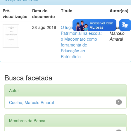
Pré-
Data do
Título
Autor(es)
visualização
documento
28-ago-2019
O lugar da Educação
Coelho,
Patrimonial na escola:
Marcelo
o Madonnaro como
Amaral
ferramenta de
Educação ao
Patrimônio
Busca facetada
Autor
Coelho, Marcelo Amaral
1
Membros da Banca