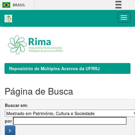
Skip
BRASIL
navigation
Simplifique!
Comunica BR
Participe
Acesso à informação
Legislação
Canais
Repositório de Múltiplos Acervos da UFRRJ
Página de Busca
Buscar em:
por