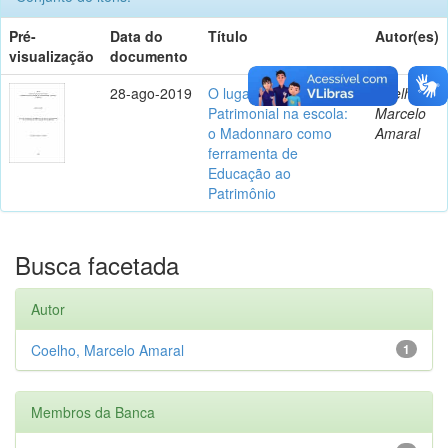
Pré-
Data do
Título
Autor(es)
visualização
documento
28-ago-2019
O lugar da Educação
Coelho,
Patrimonial na escola:
Marcelo
o Madonnaro como
Amaral
ferramenta de
Educação ao
Patrimônio
Busca facetada
Autor
Coelho, Marcelo Amaral
1
Membros da Banca