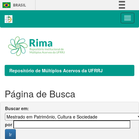
Skip
BRASIL
navigation
Simplifique!
Comunica BR
Participe
Acesso à informação
Legislação
Canais
Repositório de Múltiplos Acervos da UFRRJ
Página de Busca
Buscar em:
por