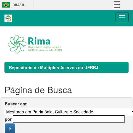
Skip
BRASIL
navigation
Simplifique!
Comunica BR
Participe
Acesso à informação
Legislação
Canais
Repositório de Múltiplos Acervos da UFRRJ
Página de Busca
Buscar em:
por