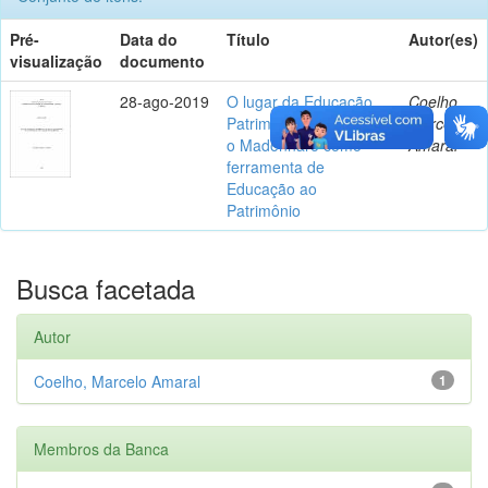
Pré-
Data do
Título
Autor(es)
visualização
documento
28-ago-2019
O lugar da Educação
Coelho,
Patrimonial na escola:
Marcelo
o Madonnaro como
Amaral
ferramenta de
Educação ao
Patrimônio
Busca facetada
Autor
Coelho, Marcelo Amaral
1
Membros da Banca