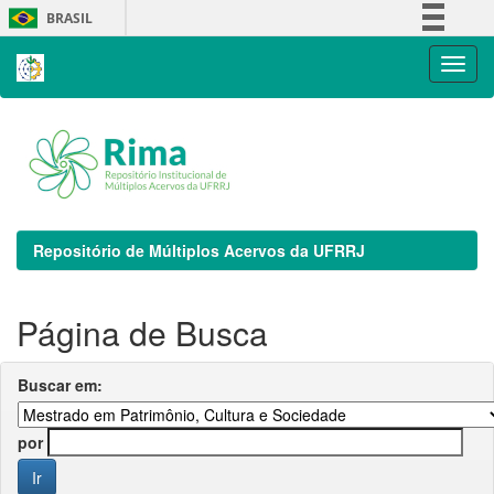
Skip
BRASIL
navigation
Simplifique!
Comunica BR
Participe
Acesso à informação
Legislação
Canais
Repositório de Múltiplos Acervos da UFRRJ
Página de Busca
Buscar em:
por