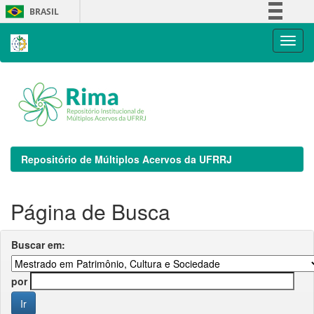
Skip
BRASIL
navigation
Simplifique!
Comunica BR
Participe
Acesso à informação
Legislação
Canais
Repositório de Múltiplos Acervos da UFRRJ
Página de Busca
Buscar em:
por