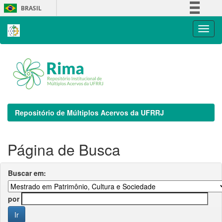
Skip
BRASIL
navigation
Simplifique!
Comunica BR
Participe
Acesso à informação
Legislação
Canais
Repositório de Múltiplos Acervos da UFRRJ
Página de Busca
Buscar em:
por