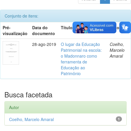
Conjunto de itens:
Pré-
Data do
Título
Autor(es)
visualização
documento
28-ago-2019
O lugar da Educação
Coelho,
Patrimonial na escola:
Marcelo
o Madonnaro como
Amaral
ferramenta de
Educação ao
Patrimônio
Busca facetada
Autor
Coelho, Marcelo Amaral
1