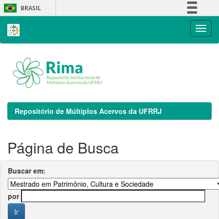
Skip
BRASIL
navigation
Simplifique!
Comunica BR
Participe
Acesso à informação
Legislação
Canais
Repositório de Múltiplos Acervos da UFRRJ
Página de Busca
Buscar em:
por