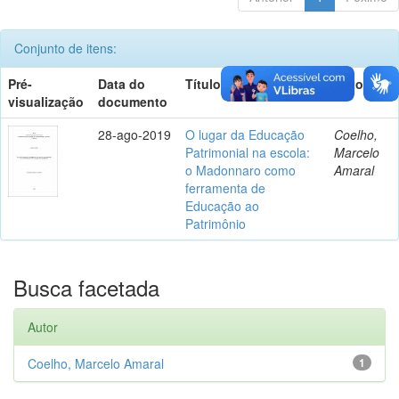
Conjunto de itens:
Pré-
Data do
Título
Autor(es)
visualização
documento
28-ago-2019
O lugar da Educação
Coelho,
Patrimonial na escola:
Marcelo
o Madonnaro como
Amaral
ferramenta de
Educação ao
Patrimônio
Busca facetada
Autor
Coelho, Marcelo Amaral
1