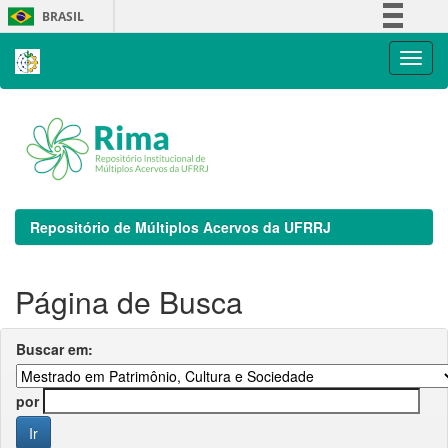
Skip
BRASIL
navigation
Simplifique!
Comunica BR
Participe
Acesso à informação
Legislação
Canais
Repositório de Múltiplos Acervos da UFRRJ
Página de Busca
Buscar em:
por