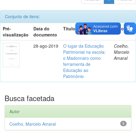
Conjunto de itens:
Pré-
Data do
Título
Autor(es)
visualização
documento
28-ago-2019
O lugar da Educação
Coelho,
Patrimonial na escola:
Marcelo
o Madonnaro como
Amaral
ferramenta de
Educação ao
Patrimônio
Busca facetada
Autor
Coelho, Marcelo Amaral
1