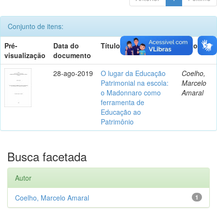
Conjunto de itens:
Pré-
Data do
Título
Autor(es)
visualização
documento
28-ago-2019
O lugar da Educação
Coelho,
Patrimonial na escola:
Marcelo
o Madonnaro como
Amaral
ferramenta de
Educação ao
Patrimônio
Busca facetada
Autor
Coelho, Marcelo Amaral
1