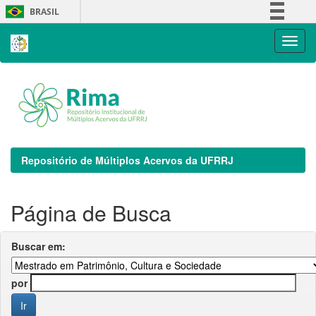
Skip
BRASIL
navigation
Simplifique!
Comunica BR
Participe
Acesso à informação
Legislação
Canais
Repositório de Múltiplos Acervos da UFRRJ
Página de Busca
Buscar em:
por