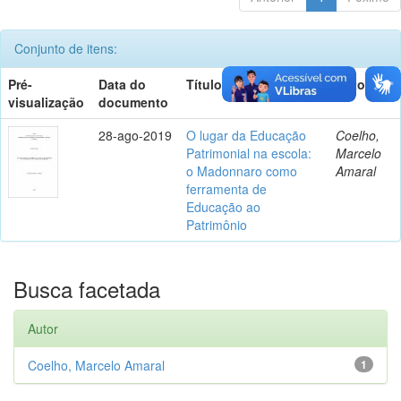
Conjunto de itens:
Pré-
Data do
Título
Autor(es)
visualização
documento
28-ago-2019
O lugar da Educação
Coelho,
Patrimonial na escola:
Marcelo
o Madonnaro como
Amaral
ferramenta de
Educação ao
Patrimônio
Busca facetada
Autor
Coelho, Marcelo Amaral
1