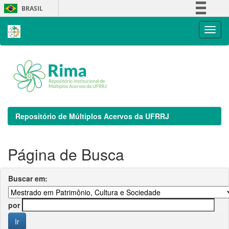
Skip
BRASIL
navigation
Simplifique!
Comunica BR
Participe
Acesso à informação
Legislação
Canais
Repositório de Múltiplos Acervos da UFRRJ
Página de Busca
Buscar em:
por