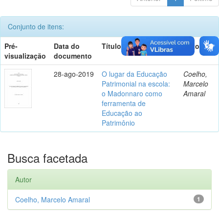
Conjunto de itens:
Pré-
Data do
Título
Autor(es)
visualização
documento
28-ago-2019
O lugar da Educação
Coelho,
Patrimonial na escola:
Marcelo
o Madonnaro como
Amaral
ferramenta de
Educação ao
Patrimônio
Busca facetada
Autor
Coelho, Marcelo Amaral
1