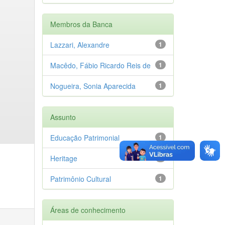
Membros da Banca
Lazzari, Alexandre
1
Macêdo, Fábio Ricardo Reis de
1
Nogueira, Sonia Aparecida
1
Assunto
Educação Patrimonial
1
Heritage
1
Patrimônio Cultural
1
Áreas de conhecimento