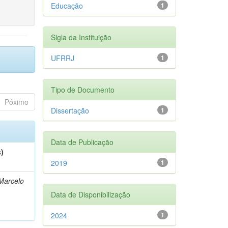
Educação
1
Sigla da Instituição
UFRRJ
1
Tipo de Documento
Póximo
Dissertação
1
Data de Publicação
s)
2019
1
Marcelo
Data de Disponibilização
2024
1