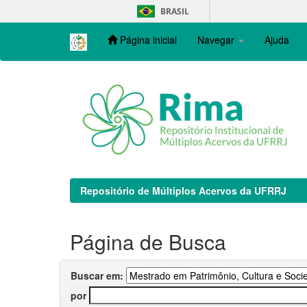
Skip
BRASIL
navigation
Página inicial
Navegar
Ajuda
Repositório de Múltiplos Acervos da UFRRJ
Página de Busca
Buscar em:
por