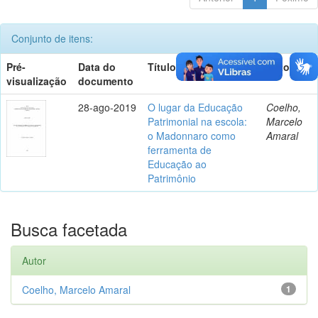
Conjunto de itens:
Pré-
Data do
Título
Autor(es)
visualização
documento
28-ago-2019
O lugar da Educação
Coelho,
Patrimonial na escola:
Marcelo
o Madonnaro como
Amaral
ferramenta de
Educação ao
Patrimônio
Busca facetada
Autor
Coelho, Marcelo Amaral
1