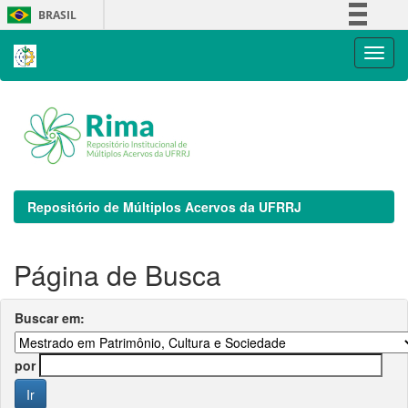
Skip
BRASIL
navigation
Simplifique!
Comunica BR
Participe
Acesso à informação
Legislação
Canais
Repositório de Múltiplos Acervos da UFRRJ
Página de Busca
Buscar em:
por