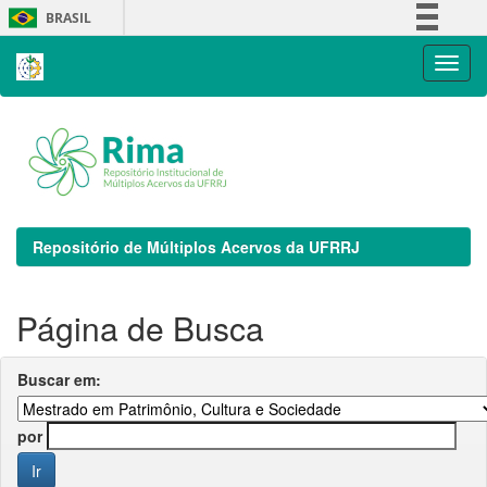
Skip
BRASIL
navigation
Simplifique!
Comunica BR
Participe
Acesso à informação
Legislação
Canais
Repositório de Múltiplos Acervos da UFRRJ
Página de Busca
Buscar em:
por