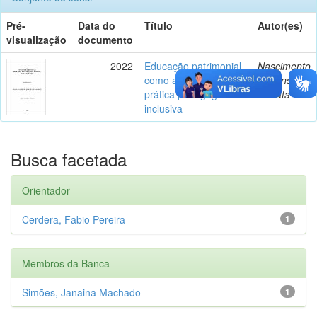
Pré-
Data do
Título
Autor(es)
visualização
documento
2022
Educação patrimonial
Nascimento
como ação política e
Y Mansour,
prática pedagógica
Renata
inclusiva
Busca facetada
Orientador
Cerdera, Fabio Pereira
1
Membros da Banca
Simões, Janaina Machado
1