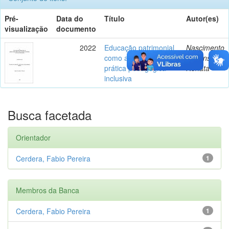
Pré-
Data do
Título
Autor(es)
visualização
documento
2022
Educação patrimonial
Nascimento
como ação política e
Y Mansour,
prática pedagógica
Renata
inclusiva
Busca facetada
Orientador
Cerdera, Fabio Pereira
1
Membros da Banca
Cerdera, Fabio Pereira
1