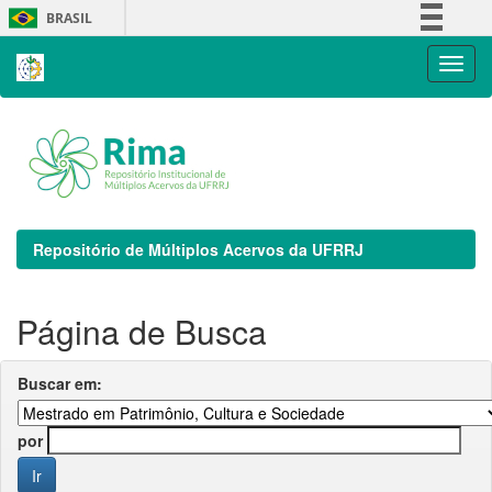
Skip
BRASIL
navigation
Simplifique!
Comunica BR
Participe
Acesso à informação
Legislação
Canais
Repositório de Múltiplos Acervos da UFRRJ
Página de Busca
Buscar em:
por