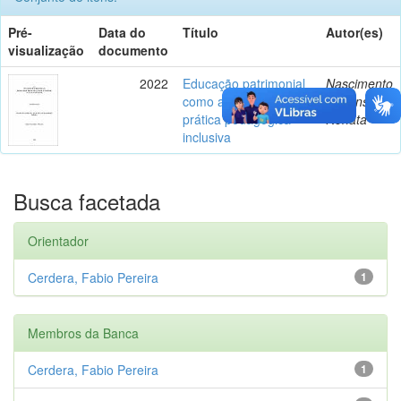
Pré-
Data do
Título
Autor(es)
visualização
documento
2022
Educação patrimonial
Nascimento
como ação política e
Y Mansour,
prática pedagógica
Renata
inclusiva
Busca facetada
Orientador
Cerdera, Fabio Pereira
1
Membros da Banca
Cerdera, Fabio Pereira
1