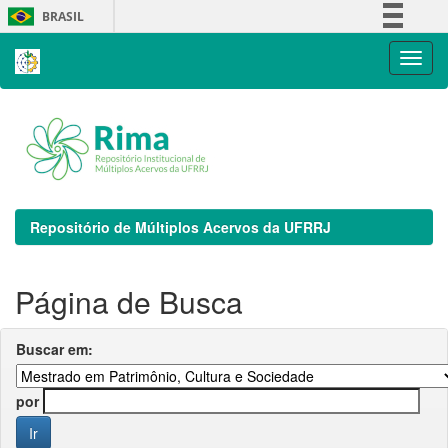
Skip
BRASIL
navigation
Simplifique!
Comunica BR
Participe
Acesso à informação
Legislação
Canais
Repositório de Múltiplos Acervos da UFRRJ
Página de Busca
Buscar em:
por