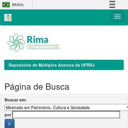
Skip
BRASIL
navigation
Simplifique!
Comunica BR
Participe
Acesso à informação
Legislação
Canais
Repositório de Múltiplos Acervos da UFRRJ
Página de Busca
Buscar em:
por