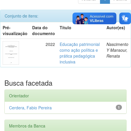
Conjunto de itens:
Pré-
Data do
Título
Autor(es)
visualização
documento
2022
Educação patrimonial
Nascimento
como ação política e
Y Mansour,
prática pedagógica
Renata
inclusiva
Busca facetada
Orientador
Cerdera, Fabio Pereira
1
Membros da Banca