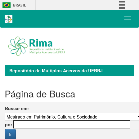
Skip
BRASIL
navigation
Simplifique!
Comunica BR
Participe
Acesso à informação
Legislação
Canais
Repositório de Múltiplos Acervos da UFRRJ
Página de Busca
Buscar em:
por