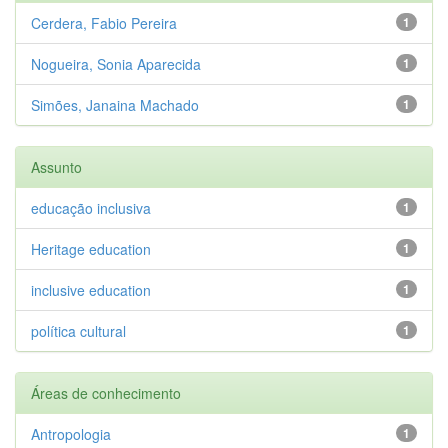
Cerdera, Fabio Pereira
1
Nogueira, Sonia Aparecida
1
Simões, Janaina Machado
1
Assunto
educação inclusiva
1
Heritage education
1
inclusive education
1
política cultural
1
Áreas de conhecimento
Antropologia
1