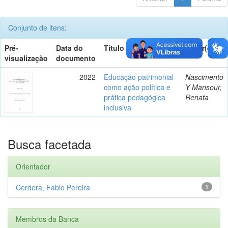
Conjunto de itens:
Pré-
Data do
Título
Autor(es)
visualização
documento
2022
Educação patrimonial
Nascimento
como ação política e
Y Mansour,
prática pedagógica
Renata
inclusiva
Busca facetada
Orientador
Cerdera, Fabio Pereira
1
Membros da Banca