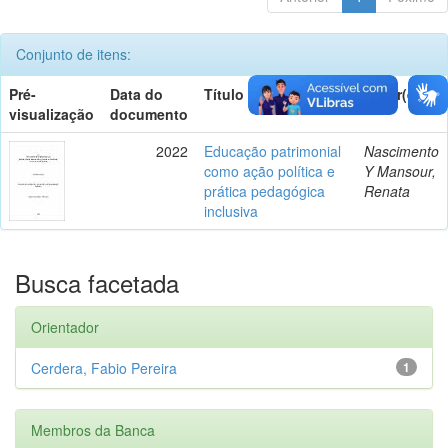
Conjunto de itens:
Pré-
Data do
Título
Autor(es)
visualização
documento
2022
Educação patrimonial
Nascimento
como ação política e
Y Mansour,
prática pedagógica
Renata
inclusiva
Busca facetada
Orientador
Cerdera, Fabio Pereira
1
Membros da Banca