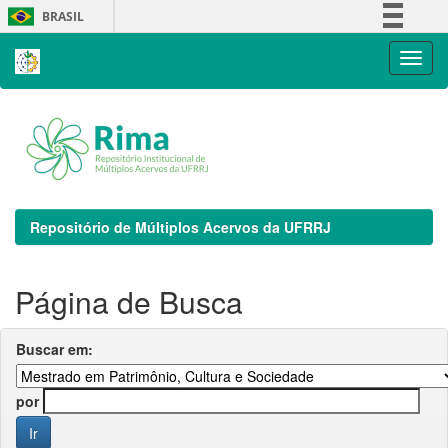
Skip
BRASIL
navigation
Simplifique!
Comunica BR
Participe
Acesso à informação
Legislação
Canais
Repositório de Múltiplos Acervos da UFRRJ
Página de Busca
Buscar em:
por