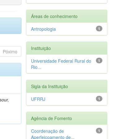
Áreas de conhecimento
Antropologia
1
Instituição
Póximo
Universidade Federal Rural do
1
Rio...
Sigla da Instituição
UFRRJ
1
sour,
Agência de Fomento
Coordenação de
1
Aperfeiçoamento de...