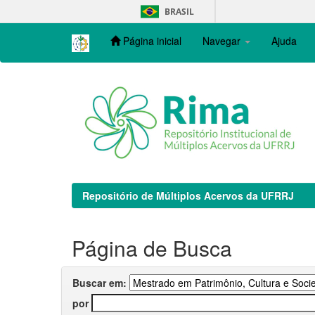
Skip
BRASIL
navigation
Página inicial
Navegar
Ajuda
Repositório de Múltiplos Acervos da UFRRJ
Página de Busca
Buscar em:
por