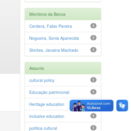
Membros da Banca
Cerdera, Fabio Pereira
1
Nogueira, Sonia Aparecida
1
Simões, Janaina Machado
1
Assunto
cultural policy
1
Educação patrimonial
1
Heritage education
1
inclusive education
1
política cultural
1