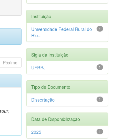
Instituição
Universidade Federal Rural do
1
Rio...
Sigla da Instituição
Póximo
UFRRJ
1
Tipo de Documento
Dissertação
1
sour,
Data de Disponibilização
2025
1