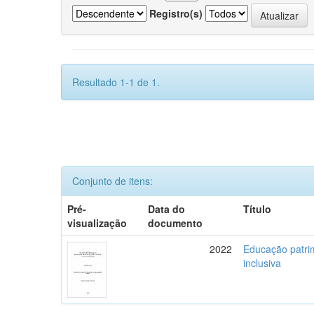
Registro(s)
Resultado 1-1 de 1.
Conjunto de itens:
Pré-
Data do
Título
visualização
documento
2022
Educação patrim
inclusiva