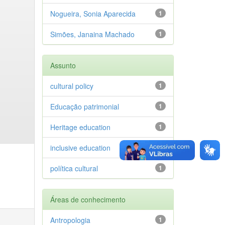
Nogueira, Sonia Aparecida
1
Simões, Janaina Machado
1
Assunto
cultural policy
1
Educação patrimonial
1
Heritage education
1
inclusive education
1
política cultural
1
Áreas de conhecimento
Antropologia
1