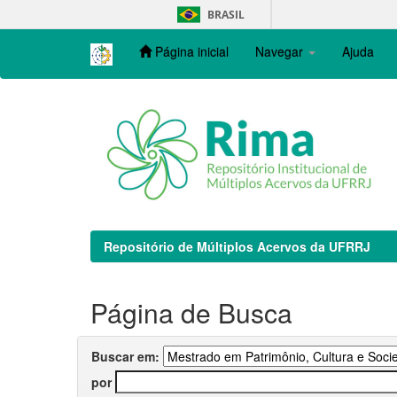
Skip
BRASIL
navigation
Página inicial
Navegar
Ajuda
Repositório de Múltiplos Acervos da UFRRJ
Página de Busca
Buscar em:
por