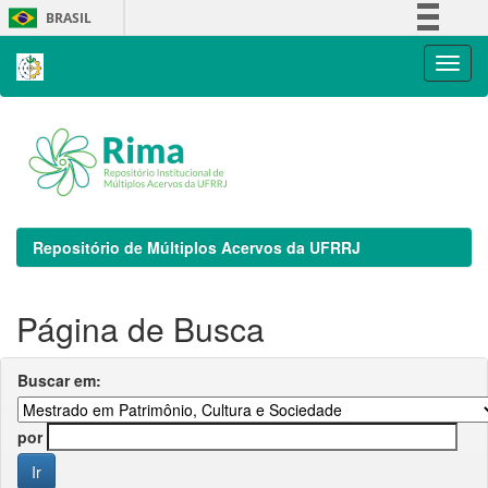
Skip
BRASIL
navigation
Simplifique!
Comunica BR
Participe
Acesso à informação
Legislação
Canais
Repositório de Múltiplos Acervos da UFRRJ
Página de Busca
Buscar em:
por