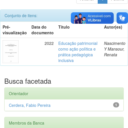
Conjunto de itens:
Pré-
Data do
Título
Autor(es)
visualização
documento
2022
Educação patrimonial
Nascimento
como ação política e
Y Mansour,
prática pedagógica
Renata
inclusiva
Busca facetada
Orientador
Cerdera, Fabio Pereira
1
Membros da Banca