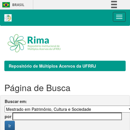
Skip
BRASIL
navigation
Simplifique!
Comunica BR
Participe
Acesso à informação
Legislação
Canais
Repositório de Múltiplos Acervos da UFRRJ
Página de Busca
Buscar em:
por