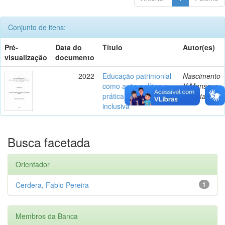
Conjunto de itens:
Pré-
Data do
Título
Autor(es)
visualização
documento
2022
Educação patrimonial
Nascimento
como ação política e
Y Mansour,
prática pedagógica
Renata
inclusiva
Busca facetada
Orientador
Cerdera, Fabio Pereira
1
Membros da Banca