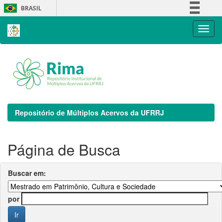
Skip
BRASIL
navigation
Simplifique!
Comunica BR
Participe
Acesso à informação
Legislação
Canais
Repositório de Múltiplos Acervos da UFRRJ
Página de Busca
Buscar em:
por