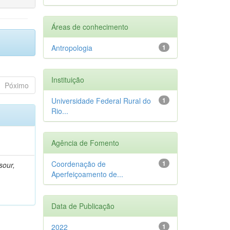
Áreas de conhecimento
Antropologia
1
Instituição
Póximo
Universidade Federal Rural do
1
Rio...
Agência de Fomento
Coordenação de
1
sour,
Aperfeiçoamento de...
Data de Publicação
2022
1