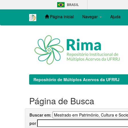
Skip
BRASIL
navigation
Página inicial
Navegar
Ajuda
Repositório de Múltiplos Acervos da UFRRJ
Página de Busca
Buscar em:
por