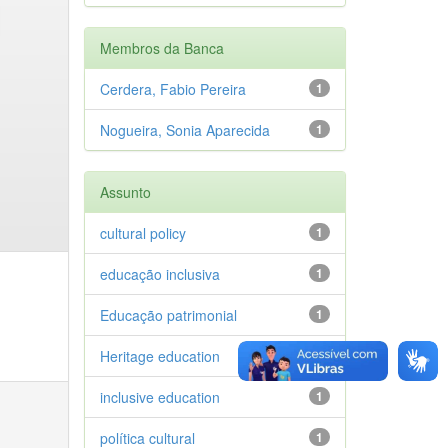
Membros da Banca
Cerdera, Fabio Pereira
1
Nogueira, Sonia Aparecida
1
Assunto
cultural policy
1
educação inclusiva
1
Educação patrimonial
1
Heritage education
1
inclusive education
1
política cultural
1