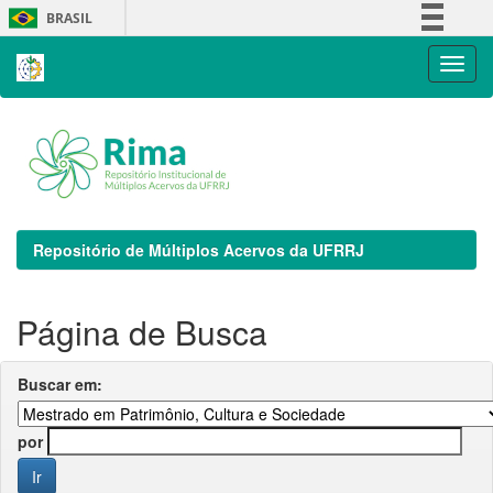
Skip
BRASIL
navigation
Simplifique!
Comunica BR
Participe
Acesso à informação
Legislação
Canais
Repositório de Múltiplos Acervos da UFRRJ
Página de Busca
Buscar em:
por