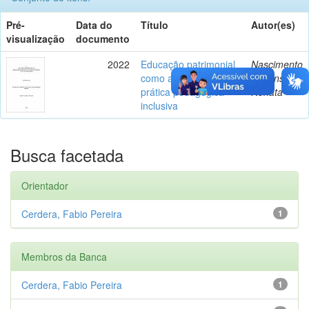
Pré-
Data do
Título
Autor(es)
visualização
documento
2022
Educação patrimonial
Nascimento
como ação política e
Y Mansour,
prática pedagógica
Renata
inclusiva
Busca facetada
Orientador
Cerdera, Fabio Pereira
1
Membros da Banca
Cerdera, Fabio Pereira
1