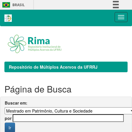
Skip
BRASIL
navigation
Simplifique!
Comunica BR
Participe
Acesso à informação
Legislação
Canais
Repositório de Múltiplos Acervos da UFRRJ
Página de Busca
Buscar em:
por