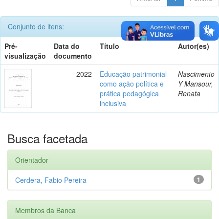
Conjunto de itens:
Pré-
Data do
Título
Autor(es)
visualização
documento
2022
Educação patrimonial
Nascimento
como ação política e
Y Mansour,
prática pedagógica
Renata
inclusiva
Busca facetada
Orientador
Cerdera, Fabio Pereira
1
Membros da Banca