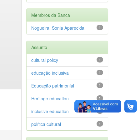
Membros da Banca
Nogueira, Sonia Aparecida
1
Assunto
cultural policy
1
educação inclusiva
1
Educação patrimonial
1
Heritage education
1
inclusive education
1
política cultural
1