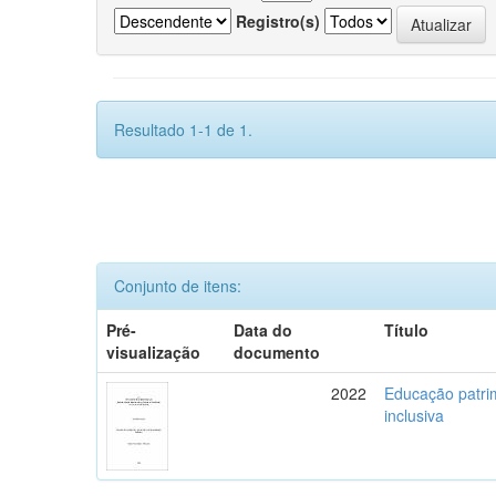
Registro(s)
Resultado 1-1 de 1.
Conjunto de itens:
Pré-
Data do
Título
visualização
documento
2022
Educação patrim
inclusiva