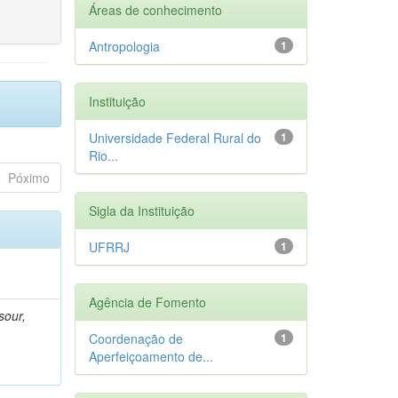
Áreas de conhecimento
Antropologia
1
Instituição
Universidade Federal Rural do
1
Rio...
Póximo
Sigla da Instituição
UFRRJ
1
Agência de Fomento
sour,
Coordenação de
1
Aperfeiçoamento de...