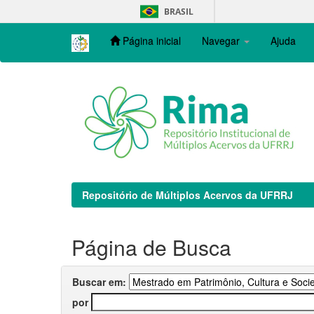
Skip
BRASIL
navigation
Página inicial
Navegar
Ajuda
Repositório de Múltiplos Acervos da UFRRJ
Página de Busca
Buscar em:
por