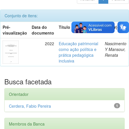
Conjunto de itens:
Pré-
Data do
Título
Autor(es)
visualização
documento
2022
Educação patrimonial
Nascimento
como ação política e
Y Mansour,
prática pedagógica
Renata
inclusiva
Busca facetada
Orientador
Cerdera, Fabio Pereira
1
Membros da Banca