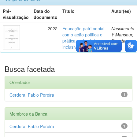
Pré-
Data do
Título
Autor(es)
visualização
documento
2022
Educação patrimonial
Nascimento
como ação política e
Y Mansour,
prática pedagógica
Renata
inclusiva
Busca facetada
Orientador
Cerdera, Fabio Pereira
1
Membros da Banca
Cerdera, Fabio Pereira
1