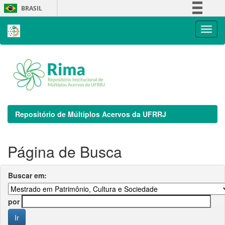
Skip
BRASIL
navigation
Simplifique!
Comunica BR
Participe
Acesso à informação
Legislação
Canais
Repositório de Múltiplos Acervos da UFRRJ
Página de Busca
Buscar em:
por