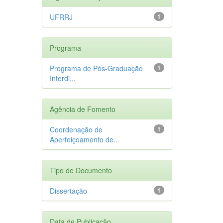
UFRRJ
1
Programa
Programa de Pós-Graduação
1
Interdi...
Agência de Fomento
Coordenação de
1
Aperfeiçoamento de...
Tipo de Documento
Dissertação
1
Data de Publicação