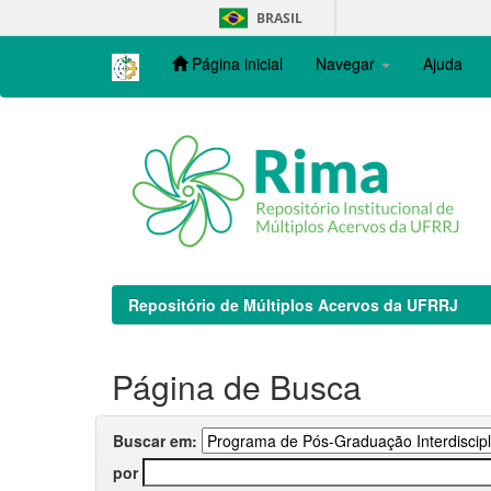
Skip
BRASIL
navigation
Página inicial
Navegar
Ajuda
Repositório de Múltiplos Acervos da UFRRJ
Página de Busca
Buscar em:
por