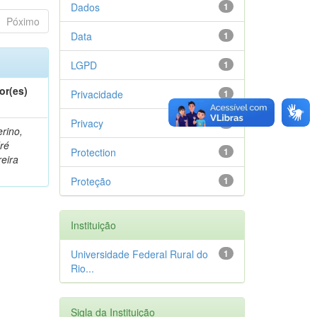
Dados
1
Póximo
Data
1
LGPD
1
or(es)
Privacidade
1
Privacy
1
erino,
ré
Protection
1
reira
Proteção
1
Instituição
Universidade Federal Rural do
1
Rio...
Sigla da Instituição