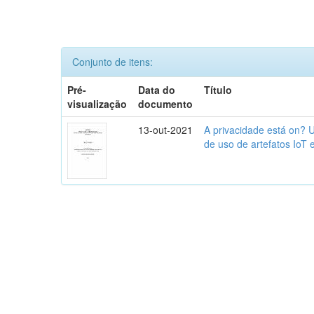
Conjunto de itens:
Pré-
Data do
Título
visualização
documento
13-out-2021
A privacidade está on? U
de uso de artefatos IoT 