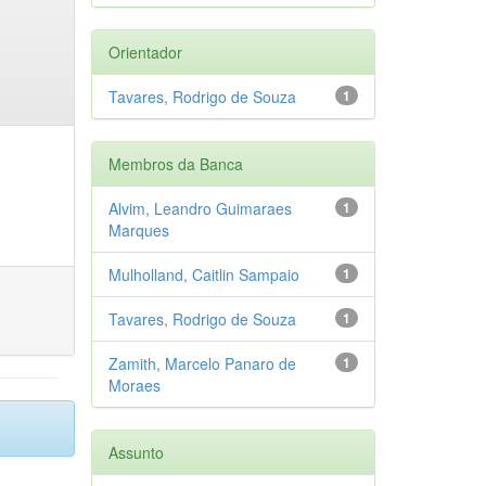
Orientador
Tavares, Rodrigo de Souza
1
Membros da Banca
Alvim, Leandro Guimaraes
1
Marques
Mulholland, Caitlin Sampaio
1
Tavares, Rodrigo de Souza
1
Zamith, Marcelo Panaro de
1
Moraes
Assunto