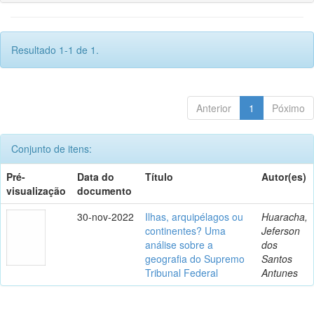
Resultado 1-1 de 1.
Anterior
1
Póximo
Conjunto de itens:
Pré-
Data do
Título
Autor(es)
visualização
documento
30-nov-2022
Ilhas, arquipélagos ou
Huaracha,
continentes? Uma
Jeferson
análise sobre a
dos
geografia do Supremo
Santos
Tribunal Federal
Antunes