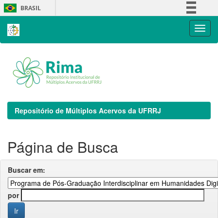
Skip
BRASIL
navigation
Simplifique!
Comunica BR
Participe
Acesso à informação
Legislação
Canais
Repositório de Múltiplos Acervos da UFRRJ
Página de Busca
Buscar em:
por