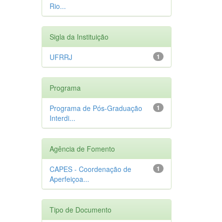
Rio...
Sigla da Instituição
UFRRJ
1
Programa
Programa de Pós-Graduação
1
Interdi...
Agência de Fomento
CAPES - Coordenação de
1
Aperfeiçoa...
Tipo de Documento