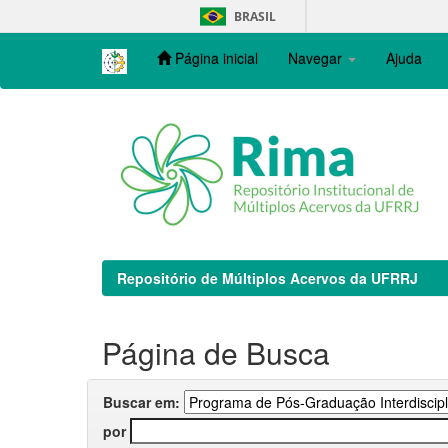
Skip
BRASIL
navigation
Página inicial
Navegar
Ajuda
Repositório de Múltiplos Acervos da UFRRJ
Página de Busca
Buscar em:
por