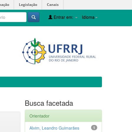
mação
Legislação
Canais
Entrar em:
Idioma
Busca facetada
Orientador
Alvim, Leandro Guimarães
1