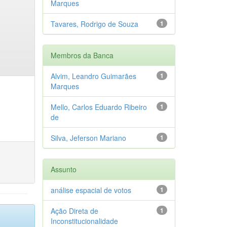
Marques
Tavares, Rodrigo de Souza
1
Membros da Banca
Alvim, Leandro Guimarães
1
Marques
Mello, Carlos Eduardo Ribeiro
1
de
Silva, Jeferson Mariano
1
Assunto
análise espacial de votos
1
Ação Direta de
1
Inconstitucionalidade