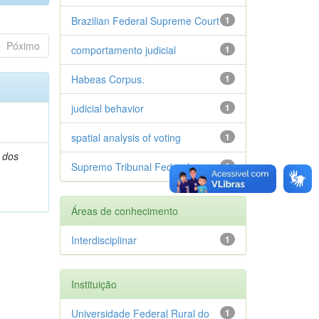
Brazilian Federal Supreme Court
1
Póximo
comportamento judicial
1
Habeas Corpus.
1
judicial behavior
1
spatial analysis of voting
1
 dos
Supremo Tribunal Federal
1
Áreas de conhecimento
Interdisciplinar
1
Instituição
Universidade Federal Rural do
1