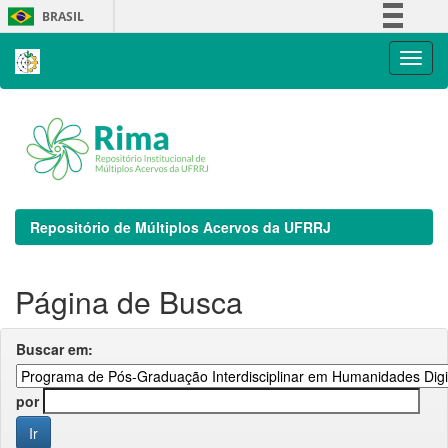
Skip
BRASIL
navigation
Simplifique!
Comunica BR
Participe
Acesso à informação
Legislação
Canais
Repositório de Múltiplos Acervos da UFRRJ
Página de Busca
Buscar em:
por