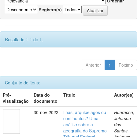
Ordenar
Registro(s)
Resultado 1-1 de 1.
Anterior
1
Póximo
Conjunto de itens:
Pré-
Data do
Título
Autor(es)
visualização
documento
30-nov-2022
Ilhas, arquipélagos ou
Huaracha,
continentes? Uma
Jeferson
análise sobre a
dos
geografia do Supremo
Santos
Tribunal Federal
Antunes