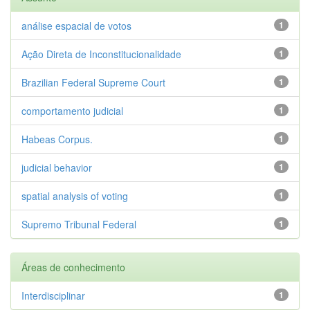
análise espacial de votos
1
Ação Direta de Inconstitucionalidade
1
Brazilian Federal Supreme Court
1
comportamento judicial
1
Habeas Corpus.
1
judicial behavior
1
spatial analysis of voting
1
Supremo Tribunal Federal
1
Áreas de conhecimento
Interdisciplinar
1