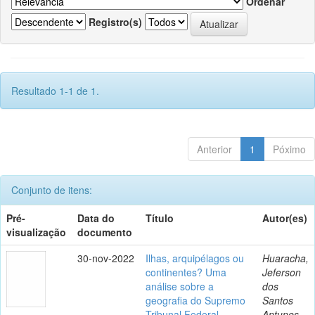
Ordenar
Registro(s)
Resultado 1-1 de 1.
Anterior
1
Póximo
Conjunto de itens:
Pré-
Data do
Título
Autor(es)
visualização
documento
30-nov-2022
Ilhas, arquipélagos ou
Huaracha,
continentes? Uma
Jeferson
análise sobre a
dos
geografia do Supremo
Santos
Tribunal Federal
Antunes