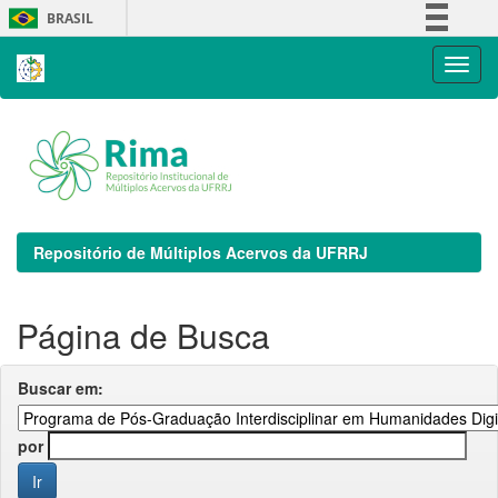
Skip
BRASIL
navigation
Simplifique!
Comunica BR
Participe
Acesso à informação
Legislação
Canais
Repositório de Múltiplos Acervos da UFRRJ
Página de Busca
Buscar em:
por