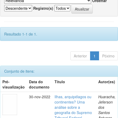
Ordenar
Registro(s)
Resultado 1-1 de 1.
Anterior
1
Póximo
Conjunto de itens:
Pré-
Data do
Título
Autor(es)
visualização
documento
30-nov-2022
Ilhas, arquipélagos ou
Huaracha,
continentes? Uma
Jeferson
análise sobre a
dos
geografia do Supremo
Santos
Tribunal Federal
Antunes