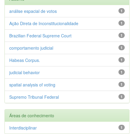
análise espacial de votos
1
Ação Direta de Inconstitucionalidade
1
Brazilian Federal Supreme Court
1
comportamento judicial
1
Habeas Corpus.
1
judicial behavior
1
spatial analysis of voting
1
Supremo Tribunal Federal
1
Áreas de conhecimento
Interdisciplinar
1