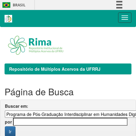
Skip
BRASIL
navigation
Simplifique!
Comunica BR
Participe
Acesso à informação
Legislação
Canais
Repositório de Múltiplos Acervos da UFRRJ
Página de Busca
Buscar em:
por