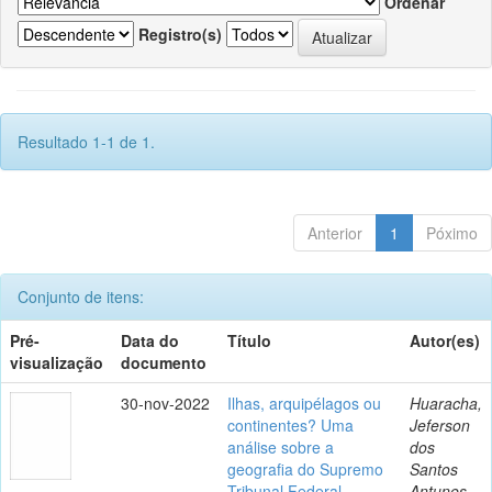
Ordenar
Registro(s)
Resultado 1-1 de 1.
Anterior
1
Póximo
Conjunto de itens:
Pré-
Data do
Título
Autor(es)
visualização
documento
30-nov-2022
Ilhas, arquipélagos ou
Huaracha,
continentes? Uma
Jeferson
análise sobre a
dos
geografia do Supremo
Santos
Tribunal Federal
Antunes