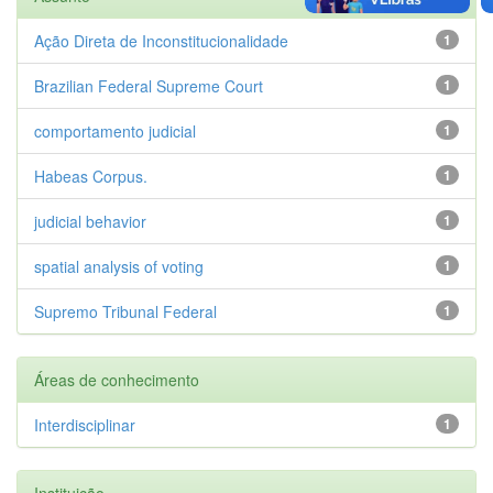
Ação Direta de Inconstitucionalidade
1
Brazilian Federal Supreme Court
1
comportamento judicial
1
Habeas Corpus.
1
judicial behavior
1
spatial analysis of voting
1
Supremo Tribunal Federal
1
Áreas de conhecimento
Interdisciplinar
1
Instituição