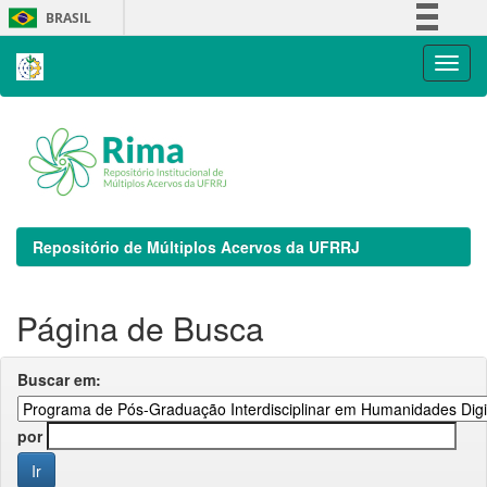
Skip
BRASIL
navigation
Simplifique!
Comunica BR
Participe
Acesso à informação
Legislação
Canais
Repositório de Múltiplos Acervos da UFRRJ
Página de Busca
Buscar em:
por