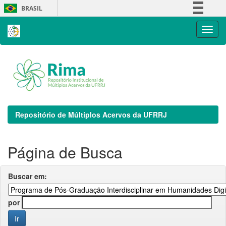
Skip
BRASIL
navigation
Simplifique!
Comunica BR
Participe
Acesso à informação
Legislação
Canais
Repositório de Múltiplos Acervos da UFRRJ
Página de Busca
Buscar em:
por