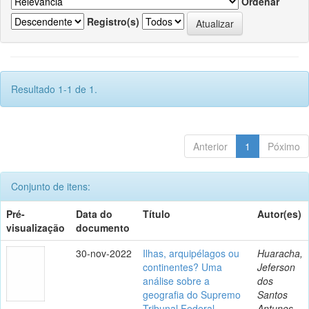
Ordenar
Registro(s)
Resultado 1-1 de 1.
Anterior
1
Póximo
Conjunto de itens:
Pré-
Data do
Título
Autor(es)
visualização
documento
30-nov-2022
Ilhas, arquipélagos ou
Huaracha,
continentes? Uma
Jeferson
análise sobre a
dos
geografia do Supremo
Santos
Tribunal Federal
Antunes