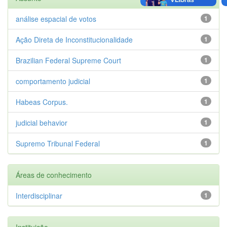
análise espacial de votos
1
Ação Direta de Inconstitucionalidade
1
Brazilian Federal Supreme Court
1
comportamento judicial
1
Habeas Corpus.
1
judicial behavior
1
Supremo Tribunal Federal
1
Áreas de conhecimento
Interdisciplinar
1
Instituição