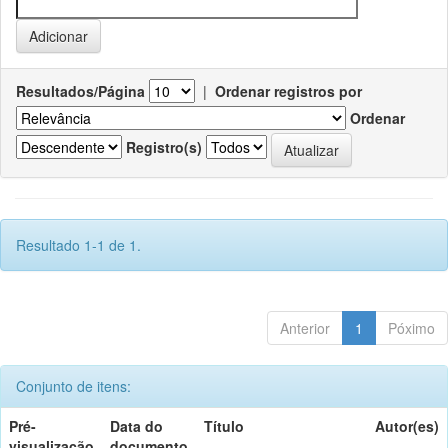
Resultados/Página
|
Ordenar registros por
Ordenar
Registro(s)
Resultado 1-1 de 1.
Anterior
1
Póximo
Conjunto de itens:
Pré-
Data do
Título
Autor(es)
visualização
documento