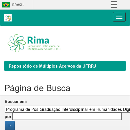
Skip
BRASIL
navigation
Simplifique!
Comunica BR
Participe
Acesso à informação
Legislação
Canais
Repositório de Múltiplos Acervos da UFRRJ
Página de Busca
Buscar em:
por