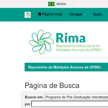
Skip
BRASIL
navigation
Página inicial
Navegar
Ajuda
Repositório de Múltiplos Acervos da UFRRJ
Página de Busca
Buscar em:
por