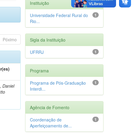
Instituição
Universidade Federal Rural do
1
Rio...
Póximo
Sigla da Instituição
UFRRJ
1
r(es)
Programa
Programa de Pós-Graduação
1
, Daniel
Interdi...
tto
Agência de Fomento
Coordenação de
1
Aperfeiçoamento de...