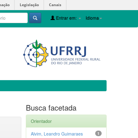
mação
Legislação
Canais
Entrar em:
Idioma
Busca facetada
Orientador
Alvim, Leandro Guimaraes
1