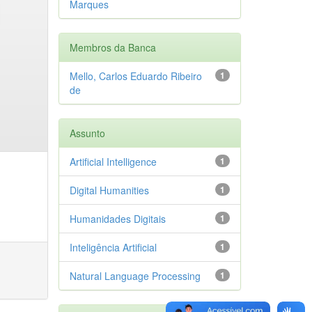
Marques
Membros da Banca
Mello, Carlos Eduardo Ribeiro
1
de
Assunto
Artificial Intelligence
1
Digital Humanities
1
Humanidades Digitais
1
Inteligência Artificial
1
Natural Language Processing
1