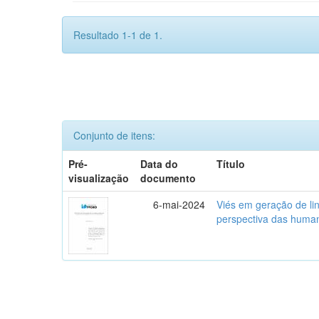
Resultado 1-1 de 1.
Conjunto de itens:
Pré-
Data do
Título
visualização
documento
6-mai-2024
Viés em geração de li
perspectiva das human