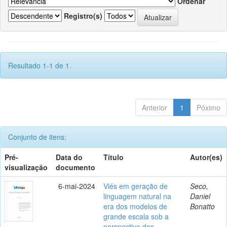
Ordenar
Registro(s)
Resultado 1-1 de 1.
Anterior
1
Póximo
Conjunto de itens:
Pré-
Data do
Título
Autor(es)
visualização
documento
6-mai-2024
Viés em geração de
Seco,
linguagem natural na
Daniel
era dos modelos de
Bonatto
grande escala sob a
perspectiva das