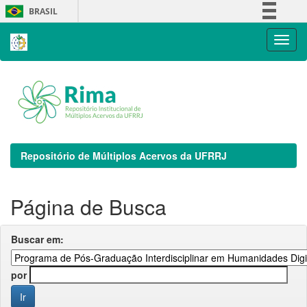
Skip
BRASIL
navigation
Simplifique!
Comunica BR
Participe
Acesso à informação
Legislação
Canais
Repositório de Múltiplos Acervos da UFRRJ
Página de Busca
Buscar em:
por