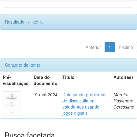
Resultado 1-1 de 1.
Anterior
1
Póximo
Conjunto de itens:
Pré-
Data do
Título
Autor(es)
visualização
documento
9-mai-2024
Detectando problemas
Moreira,
de discalculia em
Rosymere
estudantes usando
Cersosimo
jogos digitais
Busca facetada