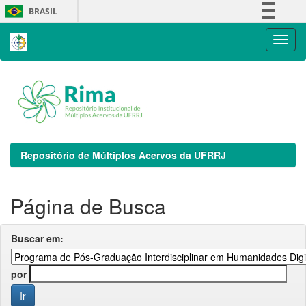
Skip
BRASIL
navigation
Simplifique!
Comunica BR
Participe
Acesso à informação
Legislação
Canais
Repositório de Múltiplos Acervos da UFRRJ
Página de Busca
Buscar em:
por