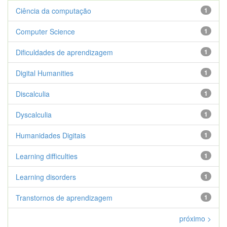
Ciência da computação
1
Computer Science
1
Dificuldades de aprendizagem
1
Digital Humanities
1
Discalculia
1
Dyscalculia
1
Humanidades Digitais
1
Learning difficulties
1
Learning disorders
1
Transtornos de aprendizagem
1
próximo >